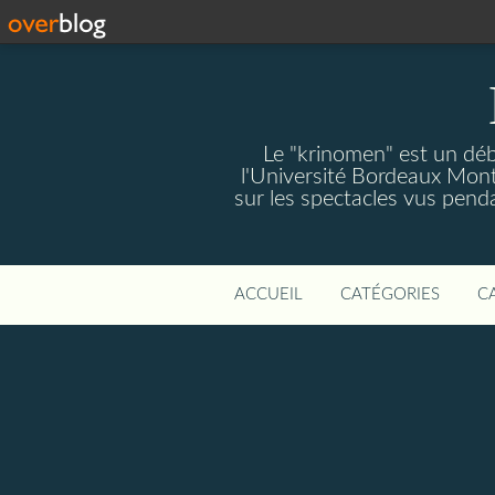
Le "krinomen" est un déba
l'Université Bordeaux Mont
sur les spectacles vus penda
ACCUEIL
CATÉGORIES
C