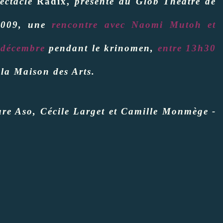
ectacle
Radix,
présenté
au Glob Théâtre de
2009, une
rencontre avec Naomi Mutoh et
 décembre
pendant le krinomen,
e
ntre 13h30
e la Maison des Arts.
ure Aso, Cécile Larget et Camille Monmège -