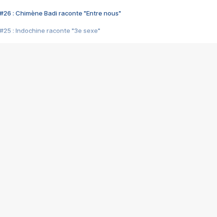
#26 : Chimène Badi raconte "Entre nous"
#25 : Indochine raconte "3e sexe"
#24 : Zaho raconte "C'est chelou"
#23 : Patrick Bruel raconte "Au café des délices"
#22 : Kyo raconte "Le chemin"
#21 : Nolwenn Leroy raconte "Cassé"
#20 : Patrick Hernandez raconte "Born to be alive"
#19 : Lorie raconte "Près de moi"
#18 : Michael Jones raconte "A nos actes manqués" (avec Jean-Jacque
#17 : Khaled raconte "Aïcha"
#16 : Corneille raconte "Parce qu'on vient de loin"
#15 : Indochine raconte "L'aventurier"